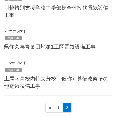
川越特別支援学校中学部棟全体改修電気設備
工事
2022年1月31日
公共工事
県住久喜青葉団地第1工区電気設備工事
2022年1月21日
公共工事
上尾南高校内特支分校（仮称）整備改修その
他電気設備工事
投
固
固
«
1
2
稿
定
定