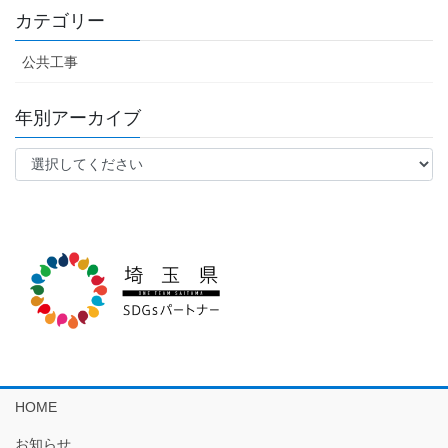
ペ
ペ
の
カテゴリー
ー
ー
ペ
ジ
ジ
公共工事
ー
ジ
年別アーカイブ
送
り
HOME
お知らせ