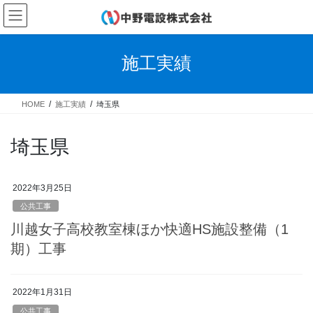
コ
ナ
ン
ビ
テ
ゲ
ン
ー
施工実績
ツ
シ
へ
ョ
ス
ン
HOME
施工実績
埼玉県
キ
に
ッ
移
プ
動
埼玉県
2022年3月25日
公共工事
川越女子高校教室棟ほか快適HS施設整備（1
期）工事
2022年1月31日
公共工事